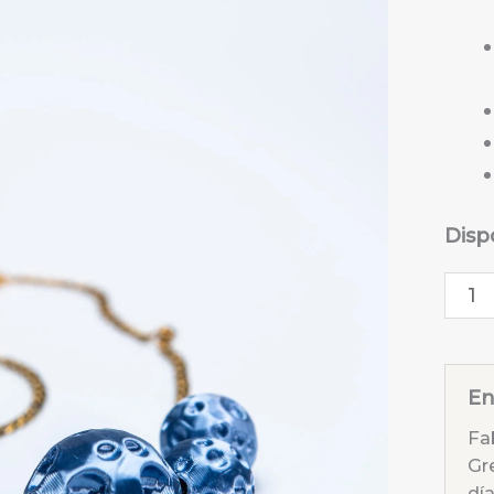
Disp
Garg
Moo
Sky
Azul
En
cant
Fa
Gr
día