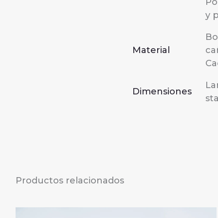
Po
y 
Bo
Material
ca
Ca
La
Dimensiones
st
Productos relacionados