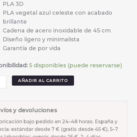
PLA 3D
PLA vegetal azul celeste con acabado
brillante
Cadena de acero inoxidable de 45 cm
Diseño ligero y minimalista
Garantía de por vida
onibilidad:
5 disponibles (puede reservarse)
antilla
AÑADIR AL CARRITO
n
víos y devoluciones
idad
bricación bajo pedido en 24–48 horas. España y
ecia: estándar desde 7 € (gratis desde 45 €), 5–7
s laborables; exprés desde 25 €, 2–4 días.