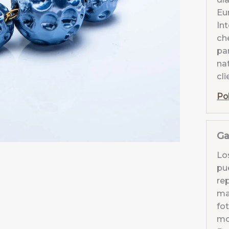
Eur
Int
ch
par
nat
cli
Po
Ga
Lo
pu
re
mat
fo
mo