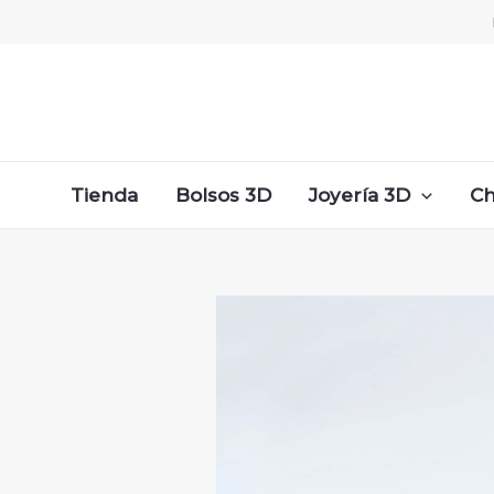
Ir
al
contenido
Tienda
Bolsos 3D
Joyería 3D
Ch