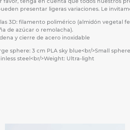
r favor, tenga en cuenta que todos nuestros pr
pueden presentar ligeras variaciones. Le invitam
las 3D: filamento polimérico (almidón vegetal f
ña de azúcar o remolacha).
dena y cierre de acero inoxidable
rge sphere: 3 cm PLA sky blue<br/>Small sphere
ainless steel<br/>Weight: Ultra-light