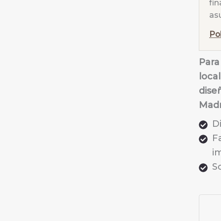
fin
as
Po
Para 
loca
dise
Madr
D
F
i
So