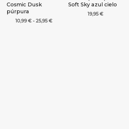
Cosmic Dusk
Soft Sky azul cielo
púrpura
19,95
€
Rango
10,99
€
-
25,95
€
de
precios:
desde
10,99 €
hasta
25,95 €