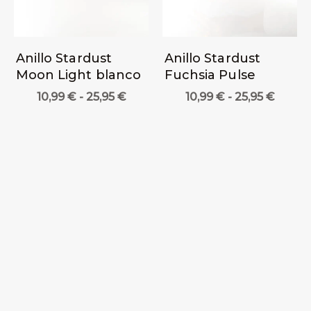
Anillo Stardust
Anillo Stardust
Moon Light blanco
Fuchsia Pulse
Rango
Rang
10,99
€
-
25,95
€
10,99
€
-
25,95
€
de
de
precios:
precio
desde
desde
10,99 €
10,99 
hasta
hasta
25,95 €
25,95 