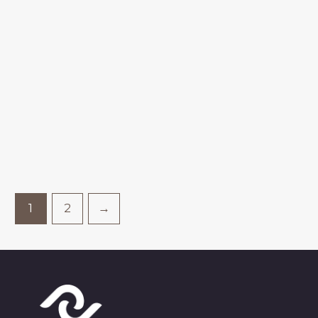
1
2
→