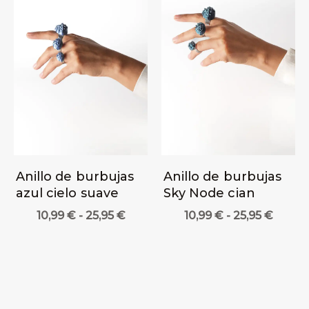
Anillo de burbujas
Anillo de burbujas
azul cielo suave
Sky Node cian
Rango
Rang
10,99
€
-
25,95
€
10,99
€
-
25,95
€
de
de
precios:
precio
desde
desde
10,99 €
10,99 
hasta
hasta
25,95 €
25,95 