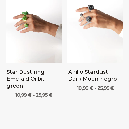
Star Dust ring
Anillo Stardust
Emerald Orbit
Dark Moon negro
green
Rang
10,99
€
-
25,95
€
de
Rango
10,99
€
-
25,95
€
precio
de
desde
precios:
10,99 
desde
hasta
10,99 €
25,95 
hasta