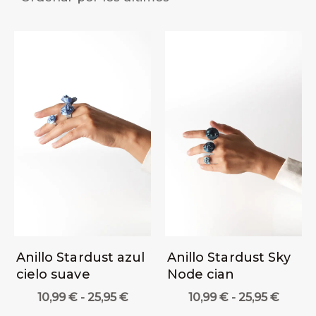
últimos
Anillo Stardust azul
Anillo Stardust Sky
cielo suave
Node cian
Rango
Rang
10,99
€
-
25,95
€
10,99
€
-
25,95
€
de
de