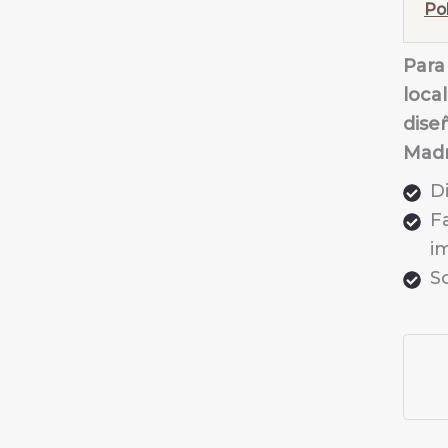
Po
Para 
loca
dise
Madr
D
F
i
So