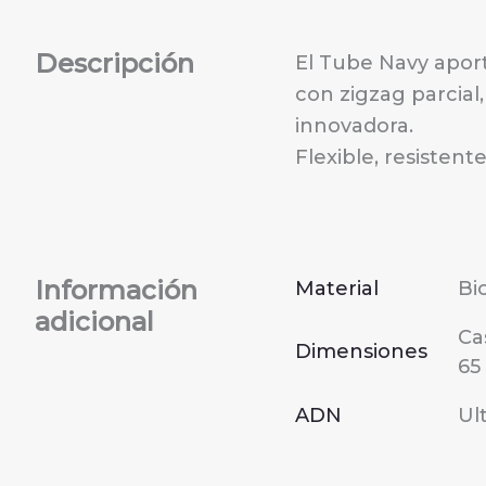
Descripción
El Tube Navy aport
con zigzag parcial
innovadora.
Flexible, resistent
Información
Material
Bi
adicional
Ca
Dimensiones
65
ADN
Ul