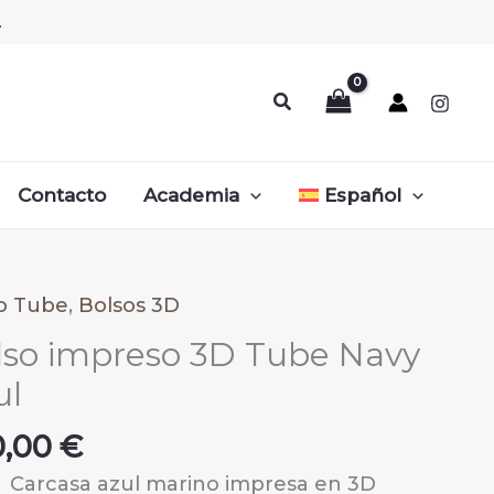
.
Buscar
Contacto
Academia
Español
o Tube
,
Bolsos 3D
lso impreso 3D Tube Navy
ul
0,00
€
Carcasa azul marino impresa en 3D