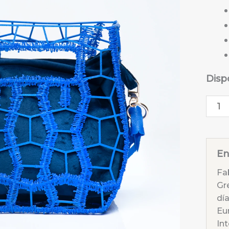
Disp
Bols
impr
3D
Tub
En
Nav
Fa
Azul
Gr
cant
día
Eur
Int