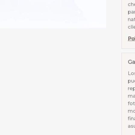
ch
par
nat
cli
Po
Ga
Lo
pu
re
mat
fo
mo
fin
as