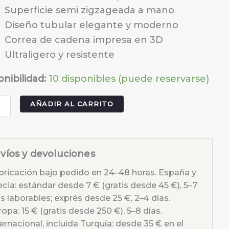
Superficie semi zigzageada a mano
Diseño tubular elegante y moderno
Correa de cadena impresa en 3D
Ultraligero y resistente
onibilidad:
10 disponibles (puede reservarse)
o
AÑADIR AL CARRITO
eso
e
víos y devoluciones
y
bricación bajo pedido en 24–48 horas. España y
ecia: estándar desde 7 € (gratis desde 45 €), 5–7
idad
s laborables; exprés desde 25 €, 2–4 días.
opa: 15 € (gratis desde 250 €), 5–8 días.
ernacional, incluida Turquía: desde 35 € en el