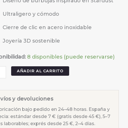
Diseño de burbujas inspirado en Stardust
Ultraligero y cómodo
Cierre de clic en acero inoxidable
Joyería 3D sostenible
onibilidad:
8 disponibles (puede reservarse)
ientes
AÑADIR AL CARRITO
dust
ia
idad
víos y devoluciones
bricación bajo pedido en 24–48 horas. España y
ecia: estándar desde 7 € (gratis desde 45 €), 5–7
s laborables; exprés desde 25 €, 2–4 días.