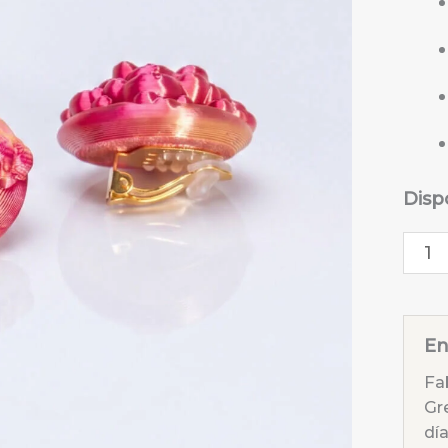
Disp
Pend
Star
fucs
cant
En
Fa
Gr
día