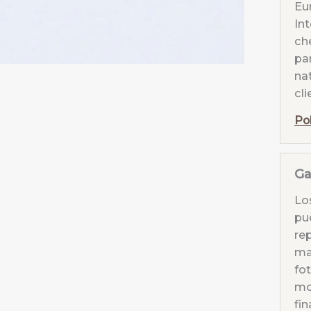
Eur
Int
ch
par
nat
cli
Po
Ga
Lo
pu
re
mat
fo
mo
fin