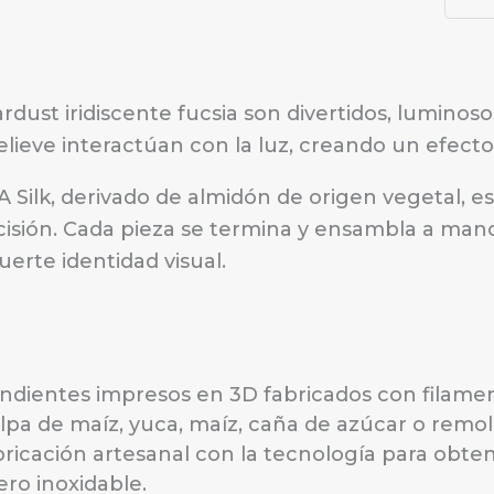
rdust iridiscente fucsia son divertidos, luminos
relieve interactúan con la luz, creando un efecto
 Silk, derivado de almidón de origen vegetal, e
sión. Cada pieza se termina y ensambla a mano
erte identidad visual.
ndientes impresos en 3D fabricados con filame
lpa de maíz, yuca, maíz, caña de azúcar o remo
bricación artesanal con la tecnología para obtene
ero inoxidable.