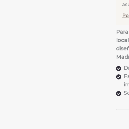
as
Po
Para 
loca
dise
Madr
D
F
i
So